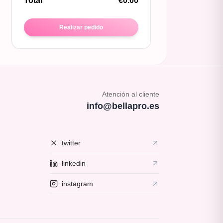
Total
€
0.00
Realizar pedido
Atención al cliente
info@bellapro.es
twitter
linkedin
instagram